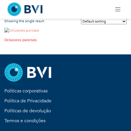
Skip
Consumíveis
to
content
Showing the single result
Oclusores punctais
Políticas corporativas
Política de Privacidade
Políticas de devolução
Termos e condições