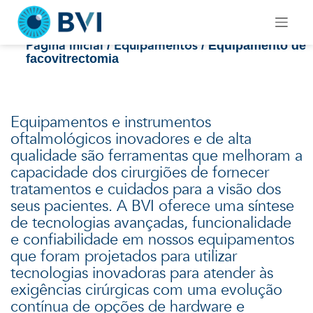
Skip
Equipamento de
to
content
facovitrectomia
/
/ Equipamento de
Página inicial
Equipamentos
facovitrectomia
Equipamentos e instrumentos
oftalmológicos inovadores e de alta
qualidade são ferramentas que melhoram a
capacidade dos cirurgiões de fornecer
tratamentos e cuidados para a visão dos
seus pacientes. A BVI oferece uma síntese
de tecnologias avançadas, funcionalidade
e confiabilidade em nossos equipamentos
que foram projetados para utilizar
tecnologias inovadoras para atender às
exigências cirúrgicas com uma evolução
contínua de opções de hardware e