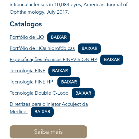
intraocular lenses in 10,084 eyes, American Journal of
Ophthalmology, July 2017.
Catalogos
Portfólio de LIO
BAIXAR
Portfólio de LIOs hidrofóbicas
BAIXAR
Especificações técnicas FINEVISION HP
BAIXAR
Tecnologia FINE
BAIXAR
Tecnologia FINE HP
BAIXAR
Tecnologia Double C-Loop
BAIXAR
Diretrizes para o injetor Accuject da
Medicel
BAIXAR
Saiba mais